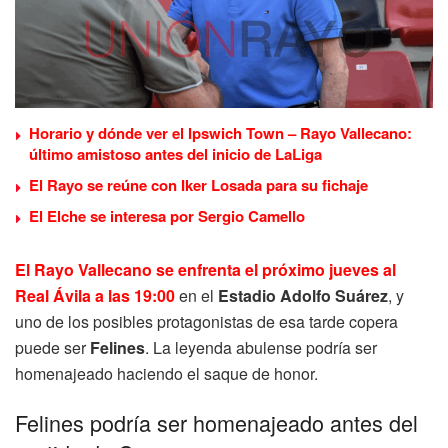
Horario y dónde ver el Ipswich Town – Rayo Vallecano:
último amistoso antes del inicio de LaLiga
El Rayo se reúne con Iker Losada para su fichaje
El Elche se interesa por Sergio Camello
El Rayo Vallecano se enfrenta el próximo jueves al
Real Ávila a las 19:00
en el
Estadio Adolfo Suárez
, y
uno de los posibles protagonistas de esa tarde copera
puede ser
Felines
. La leyenda abulense podría ser
homenajeado haciendo el saque de honor.
Felines podría ser homenajeado antes del