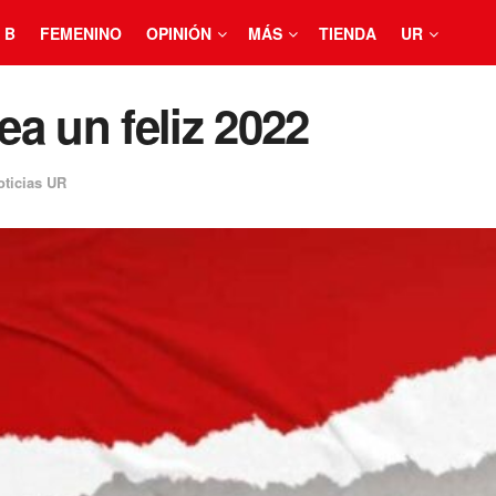
 B
FEMENINO
OPINIÓN
MÁS
TIENDA
UR
a un feliz 2022
oticias UR