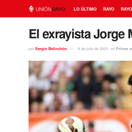
LO ÚLTIMO
RAYO
RAYO
El exrayista Jorge
por
Sergio Belinchón
8 de julio de 2025
en
Primer 