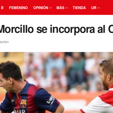
 B
FEMENINO
OPINIÓN
MÁS
TIENDA
UR
 Morcillo se incorpora a
equipo