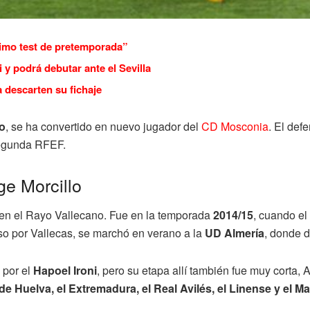
timo test de pretemporada”
 y podrá debutar ante el Sevilla
descarten su fichaje
lo
, se ha convertido en nuevo jugador del
CD Mosconia
. El def
Segunda RFEF.
ge Morcillo
 en el Rayo Vallecano. Fue en la temporada
2014/15
, cuando el
aso por Vallecas, se marchó en verano a la
UD Almería
, donde d
 por el
Hapoel Ironi
, pero su etapa allí también fue muy corta, 
de Huelva, el Extremadura, el Real Avilés, el Linense y el M