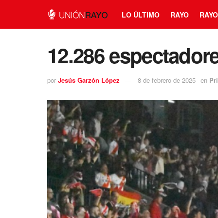
LO ÚLTIMO
RAYO
RAYO
12.286 espectadore
por
Jesús Garzón López
8 de febrero de 2025
en
Pr