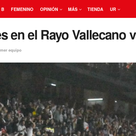
 B
FEMENINO
OPINIÓN
MÁS
TIENDA
UR
s en el Rayo Vallecano v
imer equipo