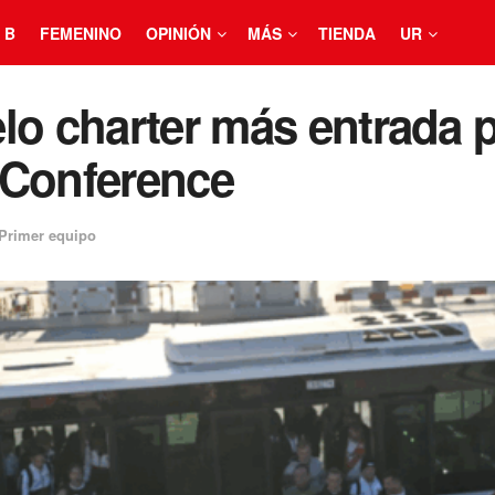
 B
FEMENINO
OPINIÓN
MÁS
TIENDA
UR
o charter más entrada pa
 Conference
Primer equipo