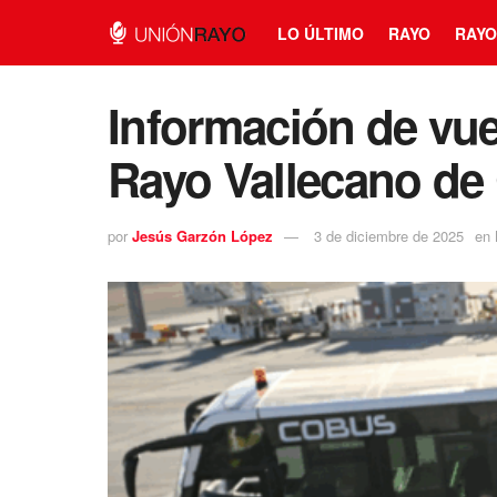
LO ÚLTIMO
RAYO
RAYO
Información de vuel
Rayo Vallecano de
por
Jesús Garzón López
3 de diciembre de 2025
en