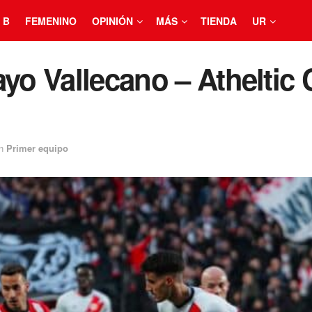
 B
FEMENINO
OPINIÓN
MÁS
TIENDA
UR
yo Vallecano – Atheltic 
n
Primer equipo