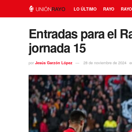
LO ÚLTIMO
RAYO
RAYO
Entradas para el Ra
jornada 15
por
Jesús Garzón López
28 de noviembre de 2024
e