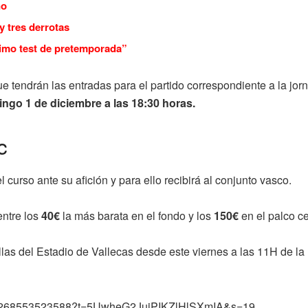
no
y tres derrotas
timo test de pretemporada”
e tendrán las entradas para el partido correspondiente a la jo
ngo 1 de diciembre a las 18:30 horas.
c
l curso ante su afición y para ello recibirá al conjunto vasco.
entre los
40€
la más barata en el fondo y los
150€
en el palco ce
llas del Estadio de Vallecas desde este viernes a las 11H de l
62235268553523588?t=5UwheG2JujPIKZlHlSXmIA&s=19