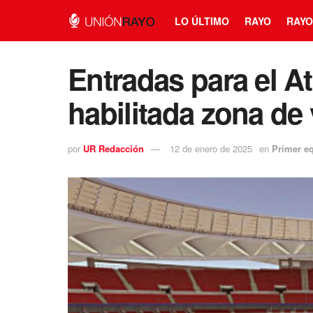
LO ÚLTIMO
RAYO
RAYO
Entradas para el A
habilitada zona de 
por
UR Redacción
12 de enero de 2025
en
Primer e