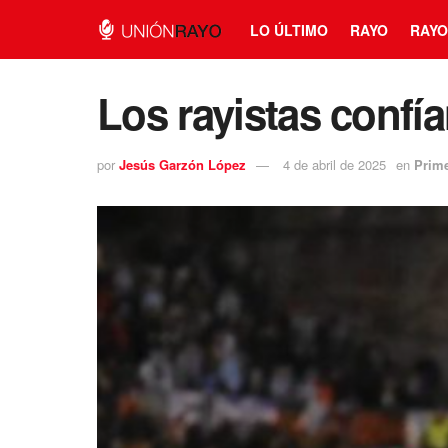
LO ÚLTIMO
RAYO
RAYO
Los rayistas confí
por
Jesús Garzón López
4 de abril de 2025
en
Prim