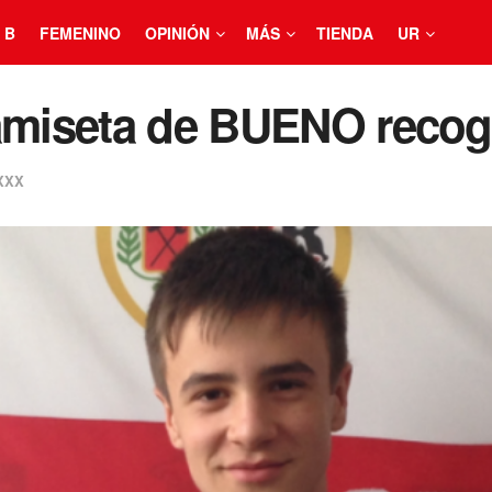
 B
FEMENINO
OPINIÓN
MÁS
TIENDA
UR
camiseta de BUENO recog
XXX