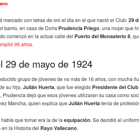
cano
á marcado con letras de oro el día en el que nació el Club:
29 d
del barrio, en casa de Doña
Prudencia Priego
, una mujer que h
do comenzó en la actual calle del
Puerto del Monasterio 8
, q
umplió 95 años
.
el 29 de mayo de 1924
educido grupo de jóvenes de no más de 16 años, con mucha ilusi
de su hijo,
Julián Huerta
, que fue elegido
Presidente del Club
a
, Prudencia dejó que esos jóvenes utilizaran su casa como socia
énez Mancha, quien explica que
Julián Huerta
tenía de profesión
 había que tomar era la de la
equipación
. Se decidió el unifor
o
en la Historia del
Rayo Vallecano
.