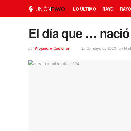
LO ÚLTIMO
RAYO
RAYO
El día que … nació
por
Alejandro Castellón
29 de mayo de 2020
en
Hist