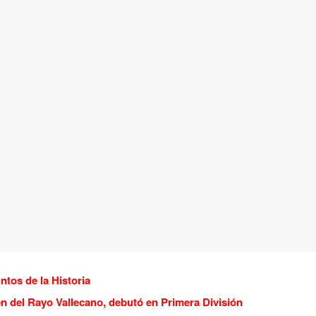
tos de la Historia
en del Rayo Vallecano, debutó en Primera División