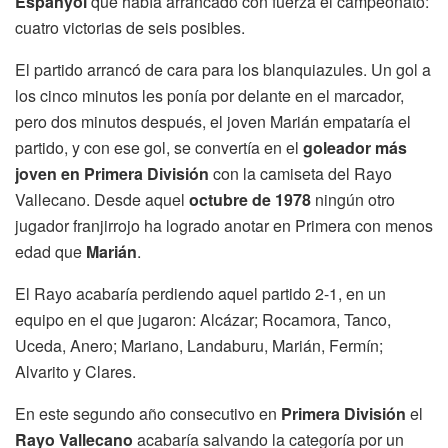
Espanyol
que había arrancado con fuerza el campeonato:
cuatro victorias de seis posibles.
El partido arrancó de cara para los blanquiazules. Un gol a
los cinco minutos les ponía por delante en el marcador,
pero dos minutos después, el joven Marián empataría el
partido, y con ese gol, se convertía en el
goleador más
joven en Primera División
con la camiseta del Rayo
Vallecano. Desde aquel
octubre de 1978
ningún otro
jugador franjirrojo ha logrado anotar en Primera con menos
edad que
Marián
.
El Rayo acabaría perdiendo aquel partido 2-1, en un
equipo en el que jugaron: Alcázar; Rocamora, Tanco,
Uceda, Anero; Mariano, Landaburu, Marián, Fermín;
Alvarito y Clares.
En este segundo año consecutivo en
Primera División
el
Rayo Vallecano
acabaría salvando la categoría por un