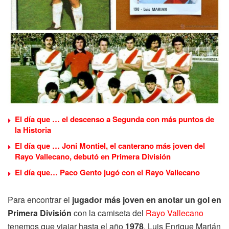
El día que … el descenso a Segunda con más puntos de
la Historia
El día que … Joni Montiel, el canterano más joven del
Rayo Vallecano, debutó en Primera División
El día que… Paco Gento jugó con el Rayo Vallecano
Para encontrar el
jugador más joven en anotar un gol en
Primera División
con la camiseta del
Rayo Vallecano
tenemos que viajar hasta el año
1978
. Luis Enrique Marián