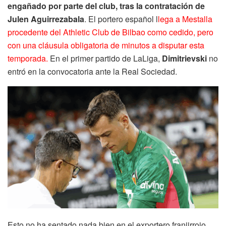
engañado por parte del club, tras la contratación de
Julen Aguirrezabala
. El portero español l
lega a Mestalla
procedente del Athletic Club de Bilbao como cedido, pero
con una cláusula obligatoria de minutos a disputar esta
temporada.
En el primer partido de LaLiga,
Dimitrievski
no
entró en la convocatoria ante la Real Sociedad.
Esto no ha sentado nada bien en el exportero franjirrojo