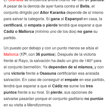
A pesar de la derrota de ayer fuera contra el
Betis
, el
conjunto dirigido por
Aitor Karanka
depende de sí mismo
para salvar la categoría. Sí
gana
al
Espanyol
en casa, la
certificará
, si
empata o pierde
tendrá que esperar a que
Cádiz o Mallorca
(mínimo uno de los dos)
no gane
su
partido.
Un puesto por debajo y con un punto menos se sitúa el
Mallorca
(
17º
, con
36 puntos
). Después de la victoria
frente al Rayo, la salvación ha dado un giro de 180º para
el conjunto bermellón. Ya
dependen de sí mismos,
y con
una
victoria
frente a
Osasuna
certificarían esa ansiada
salvación. En caso de conseguir el
empate
en ese partido,
tendrá que esperar a que el
Cádiz
no
sume los
tres
puntos
frente a su rival. Si
pierde
, sus opciones de
salvarse pasarían porque el conjunto gaditano
no puntúe
en su visita a Mendizorroza.