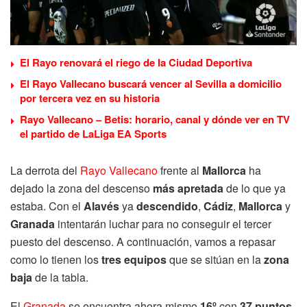
El Rayo renovará el riego de la Ciudad Deportiva
El Rayo Vallecano buscará vencer al Sevilla a domicilio
por tercera vez en su historia
Rayo Vallecano – Betis: horario, canal y dónde ver en TV
el partido de LaLiga EA Sports
La derrota del
Rayo Vallecano
frente al
Mallorca
ha
dejado la zona del descenso
más apretada
de lo que ya
estaba. Con el
Alavés
ya
descendido
,
Cádiz
,
Mallorca
y
Granada
intentarán luchar para no conseguir el tercer
puesto del descenso. A continuación, vamos a repasar
como lo tienen los
tres equipos
que se sitúan en la
zona
baja
de la tabla.
El
Granada
se encuentra ahora mismo
16º
con
37 puntos
.