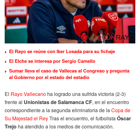
El Rayo se reúne con Iker Losada para su fichaje
El Elche se interesa por Sergio Camello
Sumar lleva el caso de Vallecas al Congreso y pregunta
al Gobierno por el estado del estadio
El
Rayo Vallecano
ha logrado una sufrida victoria (2-3)
frente al
Unionistas de Salamanca CF
, en el encuentro
correspondiente a la segunda eliminatoria de la
Copa de
Su Majestad el Rey
Tras el encuentro, el futbolista
Óscar
Trejo
ha atendido a los medios de comunicación.