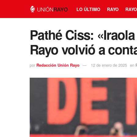
LO ÚLTIMO
RAYO
RAYO
Pathé Ciss: «Iraola
Rayo volvió a con
por
Redacción Unión Rayo
12 de enero de 2025
en