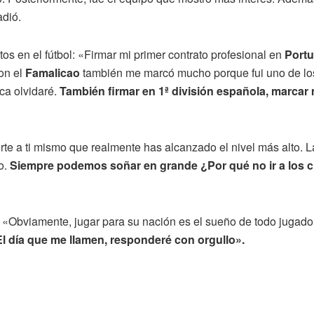
adió.
s en el fútbol: «Firmar mi primer contrato profesional en
Port
con el
Famalicao
también me marcó mucho porque fui uno de los 
a olvidaré.
También firmar en 1ª división española, marcar mi
te a ti mismo que realmente has alcanzado el nivel más alto. 
o.
Siempre podemos soñar en grande ¿Por qué no ir a los 
«Obviamente, jugar para su nación es el sueño de todo jugador 
El día que me llamen, responderé con orgullo».