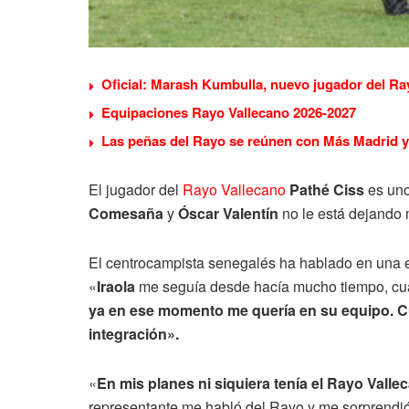
Oficial: Marash Kumbulla, nuevo jugador del Ra
Equipaciones Rayo Vallecano 2026-2027
Las peñas del Rayo se reúnen con Más Madrid y 
El jugador del
Rayo Vallecano
Pathé Ciss
es uno
Comesaña
y
Óscar Valentín
no le está dejando 
El centrocampista senegalés ha hablado en una e
«
Iraola
me seguía desde hacía mucho tiempo, cua
ya en ese momento me quería en su equipo. Cu
integración».
«
En mis planes ni siquiera tenía el Rayo Val
representante me habló del Rayo y me sorprendió