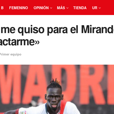
 B
FEMENINO
OPINIÓN
MÁS
TIENDA
UR
 me quiso para el Mirand
tactarme»
Primer equipo