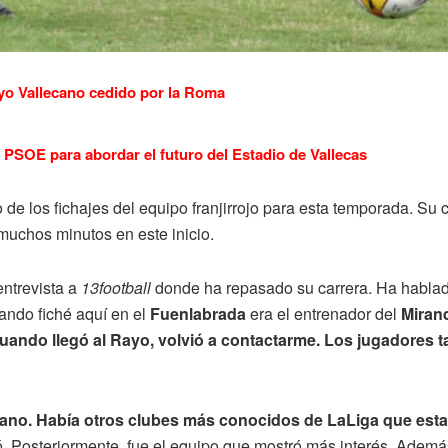
yo Vallecano cedido por la Roma
PSOE para abordar el futuro del Estadio de Vallecas
 de los fichajes del equipo franjirrojo para esta temporada. Su
muchos minutos en este inicio.
ntrevista a
13football
donde ha repasado su carrera. Ha hablado,
ndo fiché aquí en el
Fuenlabrada
era el entrenador del
Miran
ando llegó al Rayo, volvió a contactarme. Los jugadores ta
lecano. Había otros clubes más conocidos de LaLiga que est
. Posteriormente, fue el equipo que mostró más interés. Ademá