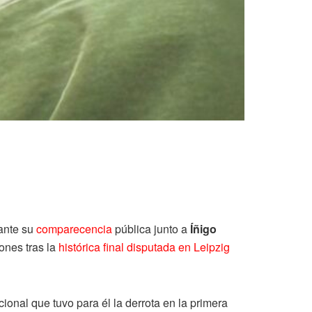
ante su
comparecencia
pública junto a
Íñigo
iones tras la
histórica final disputada en Leipzig
onal que tuvo para él la derrota en la primera