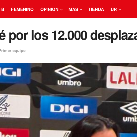
 B
FEMENINO
OPINIÓN
MÁS
TIENDA
UR
ré por los 12.000 desplaz
Primer equipo