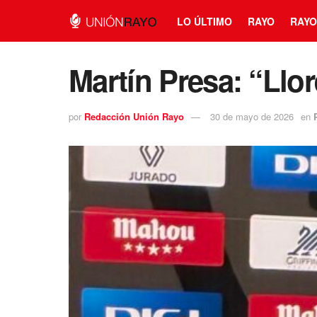
LO ÚLTIMO
RAYO
RAYO
Martín Presa: “Llo
por
Redacción Unión Rayo
30 de mayo de 2026
en