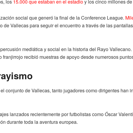
os, los
15.000 que estaban en el estadio
y los cinco millones d
ización social que generó la final de la Conference League.
Mil
dio de Vallecas para seguir el encuentro a través de las pantall
rcusión mediática y social en la historia del Rayo Vallecano. D
nto franjirrojo recibió muestras de apoyo desde numerosos punt
 rayismo
l conjunto de Vallecas, tanto jugadores como dirigentes han ins
jes lanzados recientemente por futbolistas como Óscar Valentín 
ión durante toda la aventura europea.