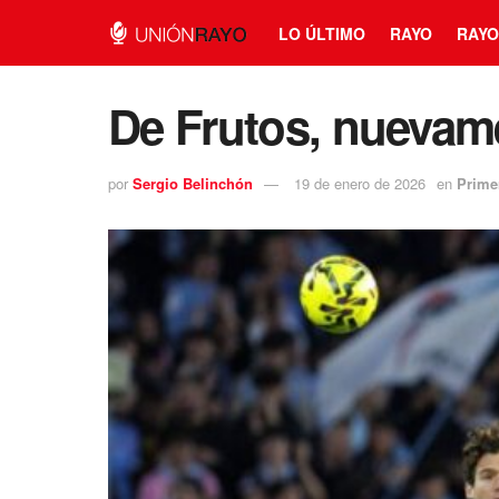
LO ÚLTIMO
RAYO
RAYO
De Frutos, nuevame
por
Sergio Belinchón
19 de enero de 2026
en
Prime