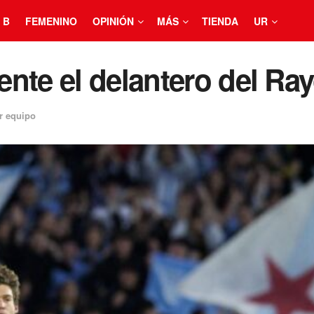
 B
FEMENINO
OPINIÓN
MÁS
TIENDA
UR
nte el delantero del Ra
r equipo