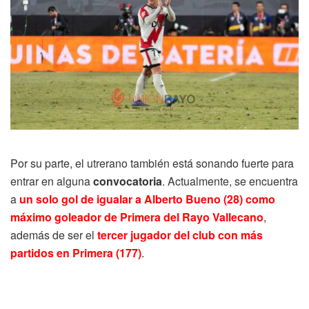
Por su parte, el utrerano también está sonando fuerte para
entrar en alguna
convocatoria
. Actualmente, se encuentra
a
un solo gol de igualar a Alberto Bueno (28) como
máximo goleador de Primera del Rayo Vallecano
,
además de ser el
tercer jugador del club con más
partidos en Primera (177)
.