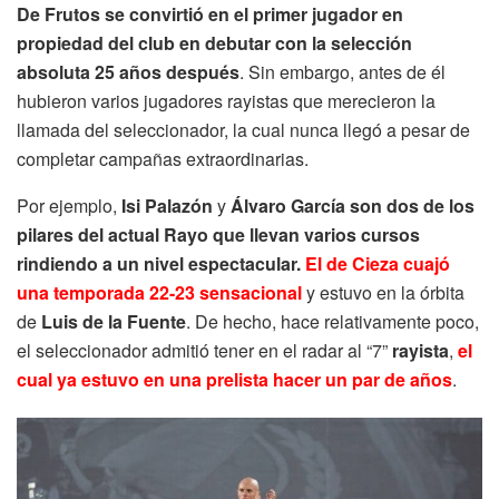
De Frutos se convirtió en el primer jugador en
propiedad del club en debutar con la selección
absoluta 25 años después
. Sin embargo, antes de él
hubieron varios jugadores rayistas que merecieron la
llamada del seleccionador, la cual nunca llegó a pesar de
completar campañas extraordinarias.
Por ejemplo,
Isi
Palazón
y
Álvaro García son dos de los
pilares del actual Rayo que llevan varios cursos
rindiendo a un nivel espectacular.
El de Cieza cuajó
una temporada 22-23 sensacional
y estuvo en la órbita
de
Luis de la Fuente
. De hecho, hace relativamente poco,
el seleccionador admitió tener en el radar al “7”
rayista
,
el
cual ya estuvo en una prelista hacer un par de años
.