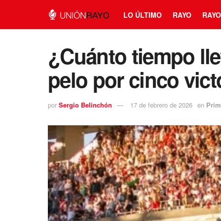
LO ÚLTIMO
RAYO
RAYO
¿Cuánto tiempo llev
pelo por cinco vic
por
Sergio Belinchón
17 de febrero de 2026
en
Prim