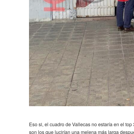
Eso si, el cuadro de Vallecas no estaría en el to
son los que lucirían una melena más larga despué