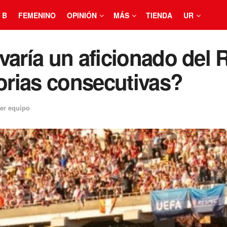
 B
FEMENINO
OPINIÓN
MÁS
TIENDA
UR
aría un aficionado del R
torias consecutivas?
er equipo