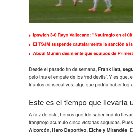
Ipswich 3-0 Rayo Vallecano: “Naufragio en el úl
El TSJM suspende cautelarmente la sanción a Isi
Abdul Mumin desmiente que equipos de Primera 
Desde el pasado fin de semana,
Frank Ilett, seg
pelo tras el empate de los ‘red devils’. Y es que
triunfos consecutivos, algo que podría haber logr
Este es el tiempo que llevaría 
A raíz de esto, hemos querido saber cuánto lleva
franjirrojo acumulo cinco victorias seguidas. Pues
Alcorcón, Haro Deportivo, Elche y Mirandés
. 