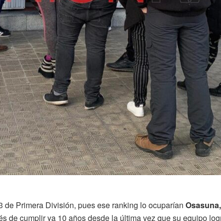
p 3 de Primera División, pues ese ranking lo ocuparían
Osasuna,
s de cumplir ya 10 años desde la última vez que su equipo logró