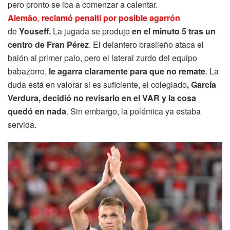
pero pronto se iba a comenzar a calentar.
Alemão
,
reclamó penalti por posible agarrón
de
Youseff.
La jugada se produjo
en el minuto 5 tras un
centro de Fran Pérez
. El delantero brasileño ataca el
balón al primer palo, pero el lateral zurdo del equipo
babazorro,
le agarra claramente para que no remate
. La
duda está en valorar si es suficiente, el colegiado
, García
Verdura, decidió no revisarlo en el VAR y la cosa
quedó en nada
. Sin embargo, la polémica ya estaba
servida.