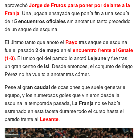
aprovechó
Jorge de Frutos para poner por delante a la
Franja
. Una jugada ensayada que ponía fin a una sequía
de
15 encuentros oficiales
sin anotar un tanto precedido
de un saque de esquina.
El último tanto que anotó el
Rayo
tras saque de esquina
fue el pasado
2 de mayo
en el
encuentro frente al Getafe
(1-0)
. El único gol del partido lo anotó
Lejeune
y fue tras
un gran centro de
Isi
. Desde entonces, el conjunto de Íñigo
Pérez no ha vuelto a anotar tras córner.
Pese al g
ran caudal
de ocasiones que suele generar el
equipo, y los numerosos goles que vinieron desde la
esquina la temporada pasada, L
a Franja
no se había
estrenado en esta faceta durante todo el curso hasta el
partido frente al
Levante
.