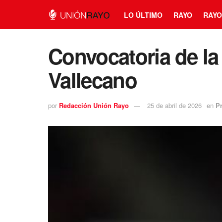
LO ÚLTIMO
RAYO
RAYO
Convocatoria de la
Vallecano
por
Redacción Unión Rayo
25 de abril de 2026
en
P