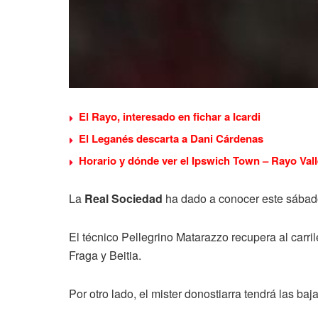
El Rayo, interesado en fichar a Icardi
El Leganés descarta a Dani Cárdenas
Horario y dónde ver el Ipswich Town – Rayo Vall
La
Real Sociedad
ha dado a conocer este sábado
El técnico Pellegrino Matarazzo recupera al carr
Fraga y Beitia.
Por otro lado, el mister donostiarra tendrá las b