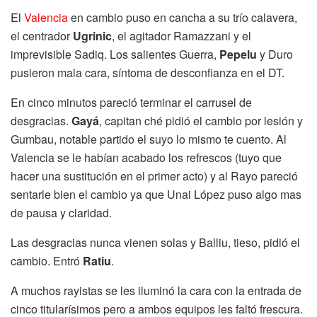
El
Valencia
en cambio puso en cancha a su trío calavera,
el centrador
Ugrinic
, el agitador Ramazzani y el
imprevisible Sadiq. Los salientes Guerra,
Pepelu
y Duro
pusieron mala cara, síntoma de desconfianza en el DT.
En cinco minutos pareció terminar el carrusel de
desgracias.
Gayá
, capitan ché pidió el cambio por lesión y
Gumbau, notable partido el suyo lo mismo te cuento. Al
Valencia se le habían acabado los refrescos (tuyo que
hacer una sustitución en el primer acto) y al Rayo pareció
sentarle bien el cambio ya que Unai López puso algo mas
de pausa y claridad.
Las desgracias nunca vienen solas y Balliu, tieso, pidió el
cambio. Entró
Ratiu
.
A muchos rayistas se les iluminó la cara con la entrada de
cinco titularísimos pero a ambos equipos les faltó frescura.