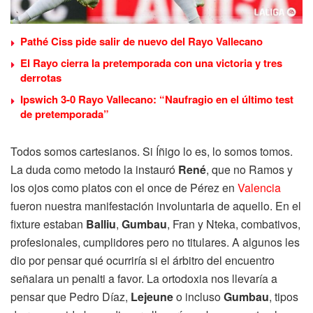
Pathé Ciss pide salir de nuevo del Rayo Vallecano
El Rayo cierra la pretemporada con una victoria y tres
derrotas
Ipswich 3-0 Rayo Vallecano: “Naufragio en el último test
de pretemporada”
Todos somos cartesianos. Si Íñigo lo es, lo somos tomos.
La duda como metodo la instauró
René
, que no Ramos y
los ojos como platos con el once de Pérez en
Valencia
fueron nuestra manifestación involuntaria de aquello. En el
fixture estaban
Balliu
,
Gumbau
, Fran y Nteka, combativos,
profesionales, cumplidores pero no titulares. A algunos les
dio por pensar qué ocurriría si el árbitro del encuentro
señalara un penalti a favor. La ortodoxia nos llevaría a
pensar que Pedro Díaz,
Lejeune
o incluso
Gumbau
, tipos