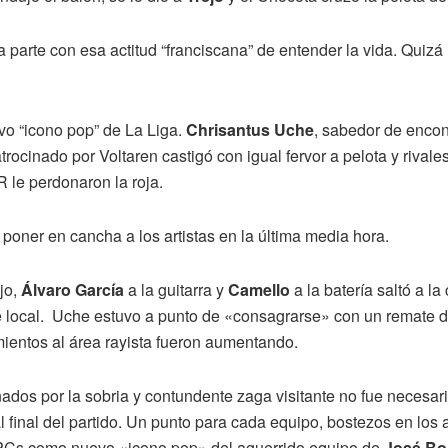
parte con esa actitud “franciscana” de entender la vida. Quizá
uevo “icono pop” de La Liga.
Chrisantus Uche
, sabedor de encon
atrocinado por Voltaren castigó con igual fervor a pelota y rival
 le perdonaron la roja.
 y poner en cancha a los artistas en la última media hora.
ajo,
Álvaro García
a la guitarra y
Camello
a la batería saltó a l
uje local. Uche estuvo a punto de «consagrarse» con un remate 
ientos al área rayista fueron aumentando.
ados por la sobria y contundente zaga visitante no fue necesar
l final del partido. Un punto para cada equipo, bostezos en los 
 y PCs como nuevo «icono pop» del aguerrido equipo de
José Bo