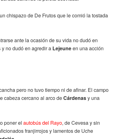
 un chispazo de De Frutos que le comió la tostada
trarse ante la ocasión de su vida no dudó en
es y no dudó en agredir a
Lejeune
en una acción
a cancha pero no tuvo tiempo ni de afinar. El campo
de cabeza cercano al arco de
Cárdenas
y una
io poner el
autobús del Rayo
, de Cevesa y sin
aficionados franjirrojos y lamentos de Uche
rdalás
.