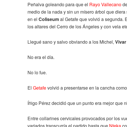
Peñalva goleando para que el
Rayo Vallecano
de
medio de la nada y sin un mísero árbol que diera
en el
Coliseum
al Getafe que volvió a segunda. 
los altares del Cerro de los Ángeles y con vela
Llegué sano y salvo obviando a los Michel,
Vivar
No era el día.
No lo fue.
El
Getafe
volvió a presentarse en la cancha como 
Íñigo Pérez decidió que un punto era mejor que 
Entre collarines cervicales provocados por los vu
variados transcurría el partido hasta que
Nteka
co