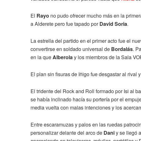
El
Rayo
no pudo ofrecer mucho más en la primera 
a Alderete pero fue tapado por
David Soria
.
La estrella del partido en el primer acto fue el n
convertirse en soldado universal de
Bordalás
. P
en la que
Alberola
y los miembros de la Sala VOR
El plan sin fisuras de Iñigo fue desgastar al rival
El tridente del Rock and Roll formado por Isi al b
se había inclinado hacía su portería por el emp
media vuelta con malas intenciones y los acercam
Entre escaramuzas y palos en las ruedas patrocin
personalizar delante del arco de
Dani
y se llegó a
apareciendo en televisores, móviles, portátiles