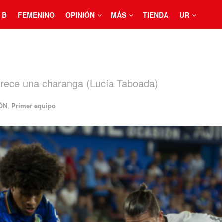
 B
FEMENINO
OPINIÓN
MÁS
TIENDA
UR
rece una charanga (Lucía Taboada)
ÓN
,
Primer equipo