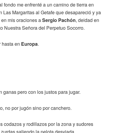
l fondo me enfrenté a un camino de tierra en
n Las Margaritas al Getafe que desapareció y ya
 en mis oraciones a
Sergio Pachón
, deidad en
to Nuestra Señora del Perpetuo Socorro.
r hasta en
Europa
.
 ganas pero con los justos para jugar.
o, no por jugón sino por canchero.
os codazos y rodillazos por la zona y sudores
 zurdas saliendo la pelota desviada.