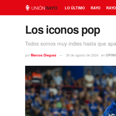
LO ÚLTIMO
RAYO
RAYO
Los iconos pop
Todos somos muy indies hasta que apa
por
Marcos Dieguez
26 de agosto de 2024
en
OPINI