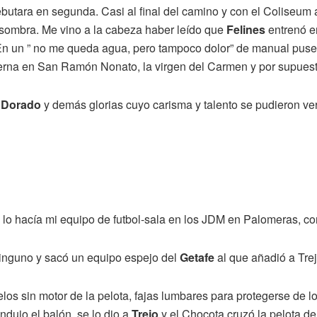
butara en segunda. Casi al final del camino y con el Coliseum a
 sombra. Me vino a la cabeza haber leído que
Felines
entrenó e
En un ” no me queda agua, pero tampoco dolor” de manual puse
 eterna en San Ramón Nonato, la virgen del Carmen y por supues
 Dorado
y demás glorias cuyo carisma y talento se pudieron ve
lo hacía mi equipo de futbol-sala en los JDM en Palomeras, con
ninguno y sacó un equipo espejo del
Getafe
al que añadió a Trej
elos sin motor de la pelota, fajas lumbares para protegerse de l
ndujo el balón, se lo dio a
Trejo
y el Chocota cruzó la pelota de