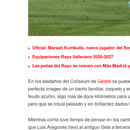
Oficial: Marash Kumbulla, nuevo jugador del Ra
Equipaciones Rayo Vallecano 2026-2027
Las peñas del Rayo se reúnen con Más Madrid y 
En los aledaños del Coliseum de
Getafe
se pueden
perfecta imagen de un barrio familiar, coqueto y en
feudo azulón, algo mas de doce kilómetros para un 
pero que se intuía peleado y sin brillantez dados l
Mientras corría tuve tiempo de pensar en los cam
que Luis Aragonés llevó al antiguo Geta a tercera