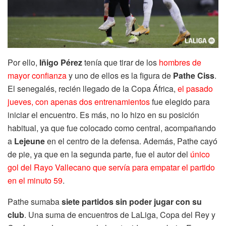
Por ello,
Iñigo Pérez
tenía que tirar de los
hombres de
mayor confianza
y uno de ellos es la figura de
Pathe Ciss
.
El senegalés, recién llegado de la Copa África,
el pasado
jueves, con apenas dos entrenamientos
fue elegido para
iniciar el encuentro. Es más, no lo hizo en su posición
habitual, ya que fue colocado como central, acompañando
a
Lejeune
en el centro de la defensa. Además, Pathe cayó
de pie, ya que en la segunda parte, fue el autor del
único
gol del Rayo Vallecano que servía para empatar el partido
en el minuto 59
.
Pathe sumaba
siete partidos sin poder jugar con su
club
. Una suma de encuentros de LaLiga, Copa del Rey y