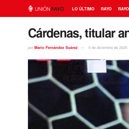
LO ÚLTIMO
RAYO
RAYO
Cárdenas, titular an
por
Mario Fernández Suárez
5 de diciembre de 2025