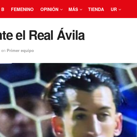
 B
FEMENINO
OPINIÓN
MÁS
TIENDA
UR
te el Real Ávila
en
Primer equipo