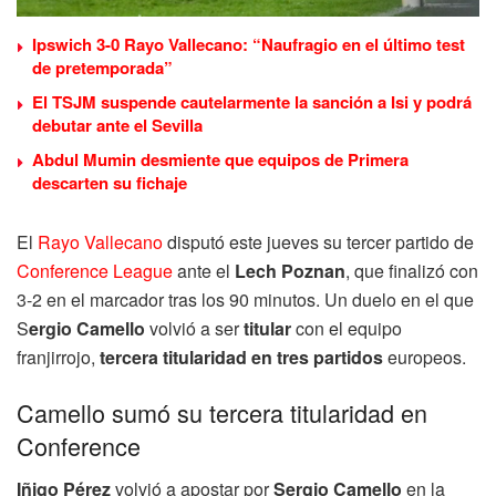
Ipswich 3-0 Rayo Vallecano: “Naufragio en el último test
de pretemporada”
El TSJM suspende cautelarmente la sanción a Isi y podrá
debutar ante el Sevilla
Abdul Mumin desmiente que equipos de Primera
descarten su fichaje
El
Rayo Vallecano
disputó este jueves su tercer partido de
Conference League
ante el
Lech Poznan
, que finalizó con
3-2 en el marcador tras los 90 minutos. Un duelo en el que
S
ergio Camello
volvió a ser
titular
con el equipo
franjirrojo,
tercera titularidad en tres partidos
europeos.
Camello sumó su tercera titularidad en
Conference
Iñigo Pérez
volvió a apostar por
Sergio Camello
en la