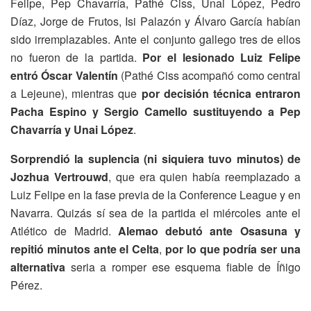
Felipe, Pep Chavarría, Pathé Ciss, Unai López, Pedro
Díaz, Jorge de Frutos, Isi Palazón y Álvaro García habían
sido irremplazables. Ante el conjunto gallego tres de ellos
no fueron de la partida.
Por el lesionado Luiz Felipe
entró Óscar Valentín
(Pathé Ciss acompañó como central
a Lejeune), mientras que
por decisión técnica entraron
Pacha Espino y Sergio Camello sustituyendo a Pep
Chavarría y Unai López
.
Sorprendió la suplencia (ni siquiera tuvo minutos) de
Jozhua Vertrouwd
, que era quien había reemplazado a
Luiz Felipe en la fase previa de la Conference League y en
Navarra. Quizás sí sea de la partida el miércoles ante el
Atlético de Madrid.
Alemao debutó ante Osasuna y
repitió minutos ante el Celta
,
por lo que podría ser una
alternativa
seria a romper ese esquema fiable de Íñigo
Pérez.