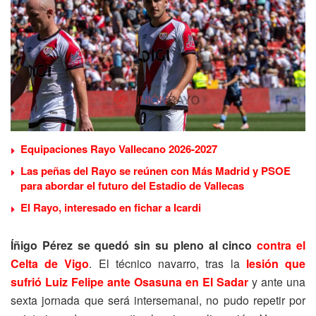
Equipaciones Rayo Vallecano 2026-2027
Las peñas del Rayo se reúnen con Más Madrid y PSOE
para abordar el futuro del Estadio de Vallecas
El Rayo, interesado en fichar a Icardi
Íñigo Pérez se quedó sin su pleno al cinco
contra el
Celta de Vigo
. El técnico navarro, tras la
lesión que
sufrió Luiz Felipe ante Osasuna en El Sadar
y ante una
sexta jornada que será intersemanal, no pudo repetir por