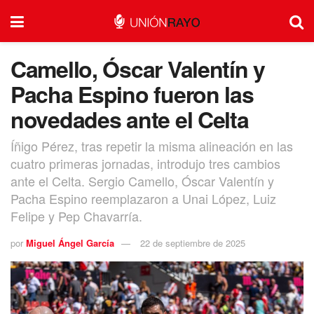
Camello, Óscar Valentín y
Pacha Espino fueron las
novedades ante el Celta
Íñigo Pérez, tras repetir la misma alineación en las
cuatro primeras jornadas, introdujo tres cambios
ante el Celta. Sergio Camello, Óscar Valentín y
Pacha Espino reemplazaron a Unai López, Luiz
Felipe y Pep Chavarría.
por
Miguel Ángel García
22 de septiembre de 2025