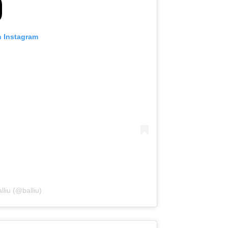
n Instagram
lliu (@balliu)