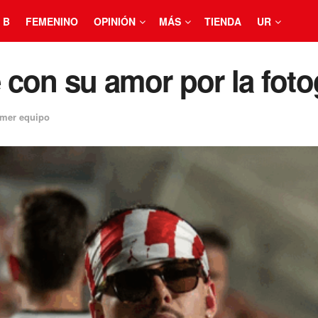
 B
FEMENINO
OPINIÓN
MÁS
TIENDA
UR
con su amor por la foto
imer equipo