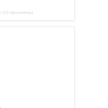
jo 🇦🇷 (@oscar8trejo)