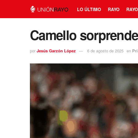
LO ÚLTIMO
RAYO
RAYO
Camello sorprende 
por
Jesús Garzón López
6 de agosto de 2025
en
Pr