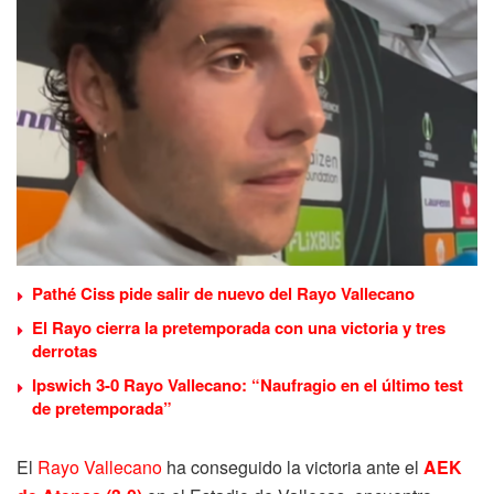
Pathé Ciss pide salir de nuevo del Rayo Vallecano
El Rayo cierra la pretemporada con una victoria y tres
derrotas
Ipswich 3-0 Rayo Vallecano: “Naufragio en el último test
de pretemporada”
El
Rayo Vallecano
ha conseguido la victoria ante el
AEK