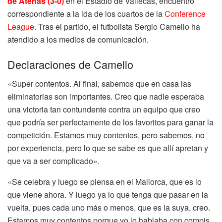
de Atenas (3-0)
en el Estadio de Vallecas, encuentro
correspondiente a la ida de los cuartos de la
Conference
League
. Tras el partido, el futbolista Sergio Camello ha
atendido a los medios de comunicación.
Declaraciones de Camello
«Super contentos.
Al final, sabemos que en casa las
eliminatorias son importantes. C
reo que nadie esperaba
una victoria tan contundente
contra un equipo que creo
que podría ser perfectamente de los favoritos
para ganar la
competición.
Estamos muy contentos, pero sabemos, no
por experiencia,
pero lo que se sabe es que allí apretan y
que va a ser complicado».
«Se celebra y luego se piensa en el Mallorca, que es lo
que viene ahora.
Y luego ya lo que tenga que pasar en la
vuelta, pues cada uno más o menos,
que es la suya, creo.
Estamos muy contentos porque yo lo hablaba con compis