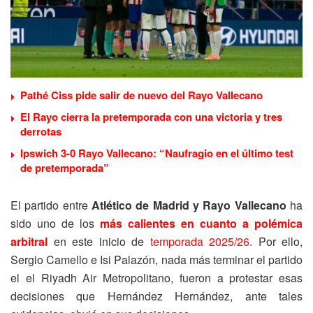
Pathé Ciss pide salir de nuevo del Rayo Vallecano
El Rayo cierra la pretemporada con una victoria y tres
derrotas
Ipswich 3-0 Rayo Vallecano: “Naufragio en el último test
de pretemporada”
El partido entre
Atlético de Madrid y Rayo Vallecano
ha
sido uno de los
más calientes en cuanto a polémica
arbitral
en este inicio de
temporada 2025/26
. Por ello,
Sergio Camello e Isi Palazón, nada más terminar el partido
el el Riyadh Air Metropolitano, fueron a protestar esas
decisiones que Hernández Hernández, ante tales