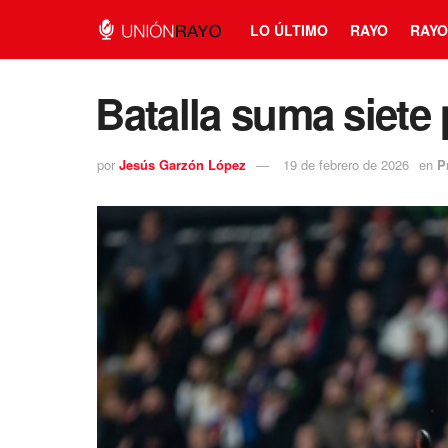
LO ÚLTIMO
RAYO
RAYO
⁠Batalla suma siete
por
Jesús Garzón López
19 de febrero de 2026
en
P