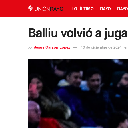
LO ÚLTIMO
RAYO
RAYO
Balliu volvió a ju
por
Jesús Garzón López
10 de diciembre de 2024
e