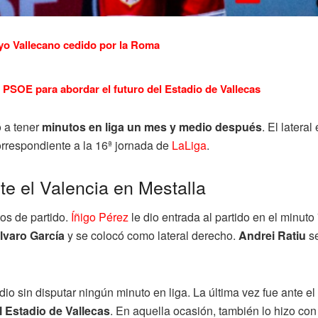
yo Vallecano cedido por la Roma
PSOE para abordar el futuro del Estadio de Vallecas
ó a tener
minutos en liga un mes y medio después
. El latera
orrespondiente a la 16ª jornada de
LaLiga
.
nte el Valencia en Mestalla
os de partido.
Íñigo Pérez
le dio entrada al partido en el minuto
Álvaro García
y se colocó como lateral derecho.
Andrei Ratiu
se
io sin disputar ningún minuto en liga. La última vez fue ante el
l Estadio de Vallecas
. En aquella ocasión, también lo hizo con 