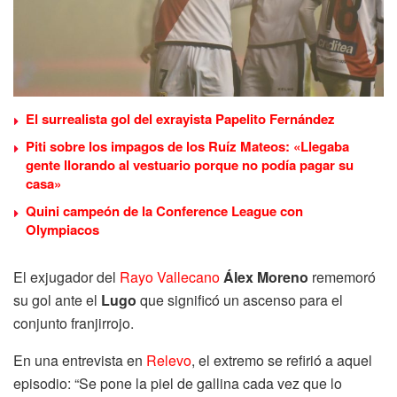
El surrealista gol del exrayista Papelito Fernández
Piti sobre los impagos de los Ruíz Mateos: «Llegaba
gente llorando al vestuario porque no podía pagar su
casa»
Quini campeón de la Conference League con
Olympiacos
El exjugador del
Rayo Vallecano
Álex Moreno
rememoró
su gol ante el
Lugo
que significó un ascenso para el
conjunto franjirrojo.
En una entrevista en
Relevo
, el extremo se refirió a aquel
episodio: “Se pone la piel de gallina cada vez que lo