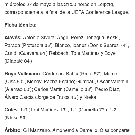
miércoles 27 de mayo a las 21:00 horas en Leipzig,
correspondiente a la final de la UEFA Conference League.
Ficha técnica:
Alavés:
Antonio Sivera; Ángel Pérez, Tenaglia, Koski,
Parada (Protesoni 35′); Blanco, Ibáñez (Denis Suárez 74′),
Guridi (Guevara 84′) Rebbach, Toni Martínez y Boyé
(Diabaté 84′)
Rayo Vallecano
: Cárdenas; Balliu (Ratiu 87′), Mumin
(Ciss 60′), Mendy, Pacha Espino; Gumbau, Óscar Valentín
(Alemao 60′); Carlos Martín (Camello 38′), Pedro Díaz,
Álvaro García (Jorge de Frutos 45′) y Nteka
Goles
: 1-0 (Toni Martínez 13′), 1-1 (Camello 73′), 1-2
(Nteka 89′)
Árbitro
: Gil Manzano. Amonestó a Camello, Ciss por parte