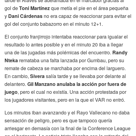
tarde el Alavés se adelantaba en el marcador gracias al
gol de
Toni Martínez
que metía el pie en el área pequeña
y
Dani Cárdenas
no era capaz de reaccionar para evitar el
gol del conjunto babazorro en el minuto 12+1.
El conjunto franjirrojo intentaba reaccionar para igualar el
resultado lo antes posible y en el minuto 20 iba a llegar
una de las jugadas más polémicas del encuentro.
Randy
Nteka
remataba una falta lanzada por Gumbau, pero su
remate de cabeza se marchaba por encima del larguero.
En cambio,
Sivera
salía tarde y se llevaba por delante al
delantero.
Gil Manzano anulaba la acción por fuera de
juego
, pero el cual no existía. Una acción protestada por
los jugadores visitantes, pero en la que el VAR no entró.
Los minutos iban avanzando y el Rayo Vallecano no daba
sensación de peligro, pero es que tampoco quería
arriesgar en demasía con la final de la Conference League