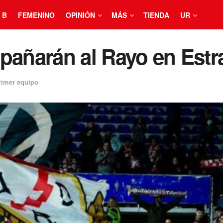
 B
FEMENINO
OPINIÓN
MÁS
TIENDA
UR
mpañarán al Rayo en Est
rimer equipo