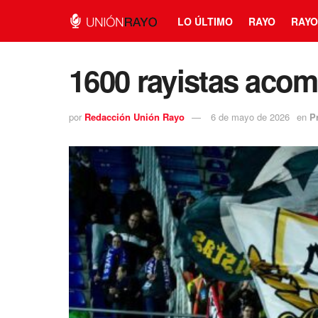
LO ÚLTIMO
RAYO
RAYO
1600 rayistas aco
por
Redacción Unión Rayo
6 de mayo de 2026
en
P