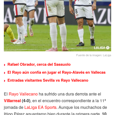
Fuente de la imagen: LaLiga
Rafael Obrador, cerca del Sassuolo
El Rayo aún confía en jugar el Rayo-Alavés en Vallecas
Entradas visitantes Sevilla vs Rayo Vallecano
El
Rayo Vallecano
ha sufrido una dura derrota ante el
Villarreal
(4-0)
, en el encuentro correspondiente a la 11ª
jornada de
LaLiga EA Sports
. Aunque los muchachos de
Iñigo Pérez aguantaron bien durante la primera parte,
10