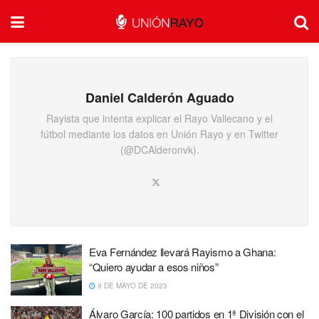
Daniel Calderón Aguado
Rayista que intenta explicar el Rayo Vallecano y el
fútbol mediante los datos en Unión Rayo y en Twitter
(@DCAlderonvk).
Eva Fernández llevará Rayismo a Ghana:
“Quiero ayudar a esos niños”
9 DE MAYO DE 2023
Álvaro García: 100 partidos en 1ª División con el